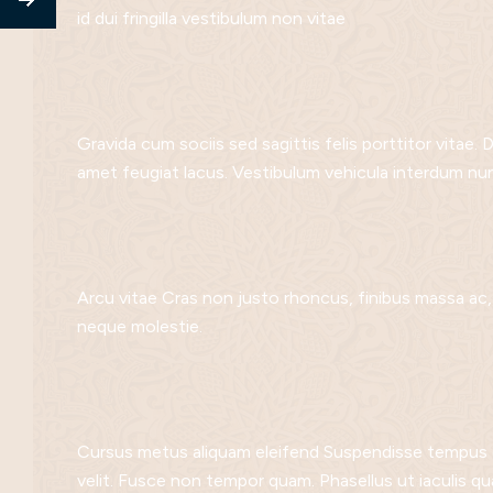
id dui fringilla vestibulum non vitae
Gravida cum sociis sed sagittis felis porttitor vitae. 
amet feugiat lacus. Vestibulum vehicula interdum nu
Arcu vitae Cras non justo rhoncus, finibus massa ac
neque molestie.
Cursus metus aliquam eleifend Suspendisse tempus er
velit. Fusce non tempor quam. Phasellus ut iaculis q