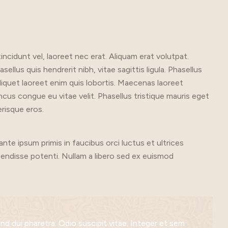
ncidunt vel, laoreet nec erat. Aliquam erat volutpat.
llus quis hendrerit nibh, vitae sagittis ligula. Phasellus
 aliquet laoreet enim quis lobortis. Maecenas laoreet
oncus congue eu vitae velit. Phasellus tristique mauris eget
risque eros.
nte ipsum primis in faucibus orci luctus et ultrices
endisse potenti. Nullam a libero sed ex euismod
end dui pharetra. Odio suscipit vitae. Integer et sem