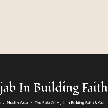
jab In Building Fa
e
Muslim Wear
The Role Of Hijab In Building Faith & Com