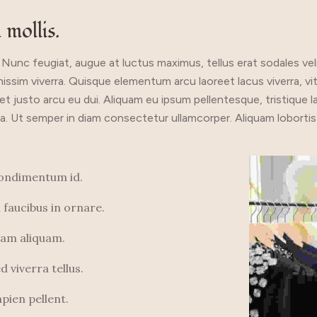
 mollis.
unc feugiat, augue at luctus maximus, tellus erat sodales velit, i
nissim viverra. Quisque elementum arcu laoreet lacus viverra, vi
quet justo arcu eu dui. Aliquam eu ipsum pellentesque, tristique 
haretra. Ut semper in diam consectetur ullamcorper. Aliquam lobo
 condimentum id.
faucibus in ornare.
nam aliquam.
 viverra tellus.
ien pellent.