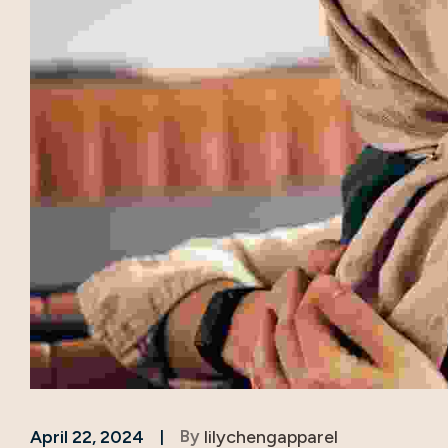
By
lilychengapparel
April 22, 2024