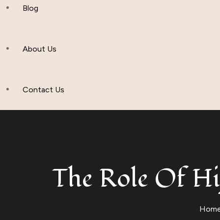
Hijab And Scraf
Blog
Men’s Clothing
About Us
Muslim Hat
Others
Contact Us
The Role Of Hi
Hom