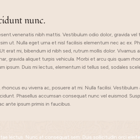
cidunt nunc.
nt.venenatis nibh mattis. Vestibulum odio dolor, gravida vel ti
m ut. Nulla eget urna et nisl facilisis elementum nec ac ex. Phase
l. Ut erat mi, bibendum id nibh sed, rutrum mollis dolor. Vivamus
vinar, gravida aliquet turpis vehicula. Morbi et arcu quis quam rh
ipsum. Duis mi lectus, elementum id tellus sed, sodales scele
ncus eu viverra ac, posuere at mi. Nulla facilisi. Vestibulum a
incidunt. Phasellus accumsan consequat nunc vel euismod. Susp
 ante ipsum primis in faucibus.
 vitae lectus. Nunc at consequat sem. Duis sollicitudin orci eleif