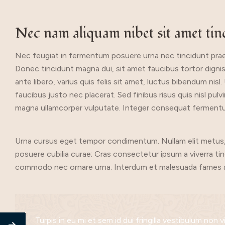
Nec nam aliquam nibet sit amet tin
Nec feugiat in fermentum posuere urna nec tincidunt praese
Donec tincidunt magna dui, sit amet faucibus tortor dignissi
ante libero, varius quis felis sit amet, luctus bibendum nis
faucibus justo nec placerat. Sed finibus risus quis nisl pul
magna ullamcorper vulputate. Integer consequat fermentum 
Urna cursus eget tempor condimentum. Nullam elit metus, rho
posuere cubilia curae; Cras consectetur ipsum a viverra t
commodo nec ornare urna. Interdum et malesuada fames ac
Turpis in eu mi et sem id dui fringilla vestibulum non