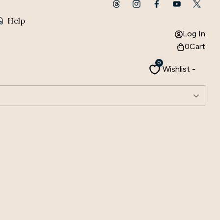
Help
Log In
0
Cart
0
Wishlist -