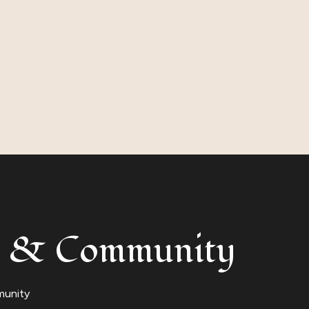
ith & Community
munity